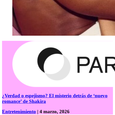
¿Verdad o espejismo? El misterio detrás de ‘nuevo
romance’ de Shakira
Entretenimiento
| 4 marzo, 2026