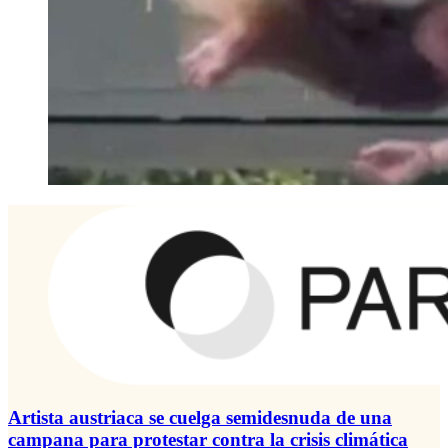
Artista austriaca se cuelga semidesnuda de una
campana para protestar contra la crisis climática