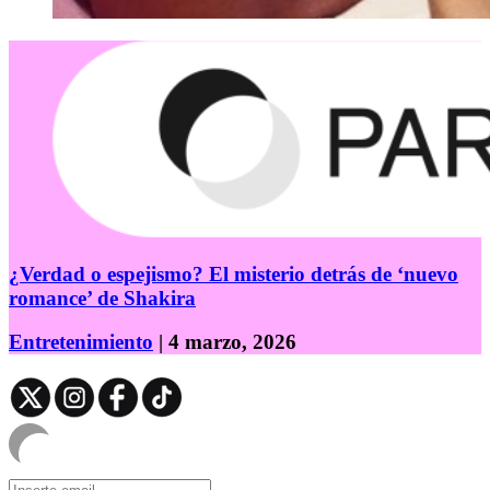
¿Verdad o espejismo? El misterio detrás de ‘nuevo
romance’ de Shakira
Entretenimiento
| 4 marzo, 2026