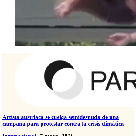
Artista austriaca se cuelga semidesnuda de una
campana para protestar contra la crisis climática