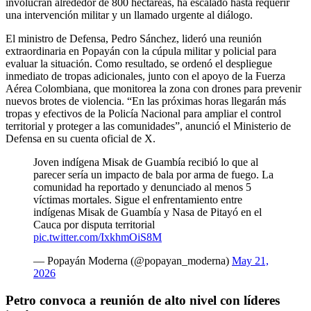
involucran alrededor de 800 hectáreas, ha escalado hasta requerir
una intervención militar y un llamado urgente al diálogo.
El ministro de Defensa, Pedro Sánchez, lideró una reunión
extraordinaria en Popayán con la cúpula militar y policial para
evaluar la situación. Como resultado, se ordenó el despliegue
inmediato de tropas adicionales, junto con el apoyo de la Fuerza
Aérea Colombiana, que monitorea la zona con drones para prevenir
nuevos brotes de violencia. “En las próximas horas llegarán más
tropas y efectivos de la Policía Nacional para ampliar el control
territorial y proteger a las comunidades”, anunció el Ministerio de
Defensa en su cuenta oficial de X.
Joven indígena Misak de Guambía recibió lo que al
parecer sería un impacto de bala por arma de fuego. La
comunidad ha reportado y denunciado al menos 5
víctimas mortales. Sigue el enfrentamiento entre
indígenas Misak de Guambía y Nasa de Pitayó en el
Cauca por disputa territorial
pic.twitter.com/IxkhmOiS8M
— Popayán Moderna (@popayan_moderna)
May 21,
2026
Petro convoca a reunión de alto nivel con líderes