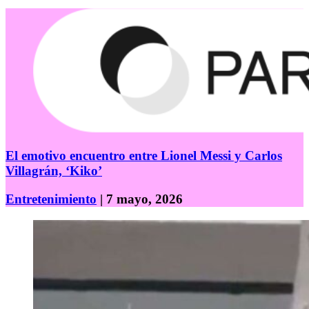
El emotivo encuentro entre Lionel Messi y Carlos
Villagrán, ‘Kiko’
Entretenimiento
| 7 mayo, 2026