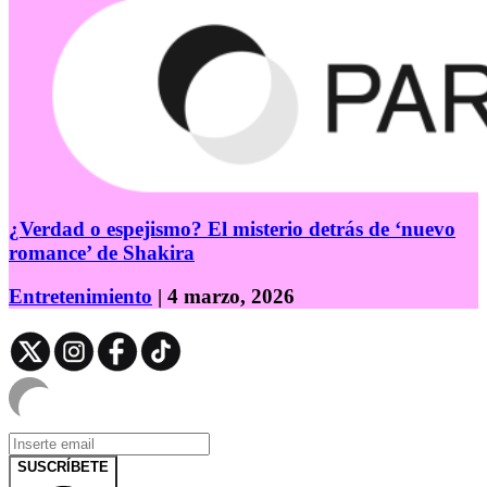
¿Verdad o espejismo? El misterio detrás de ‘nuevo
romance’ de Shakira
Entretenimiento
| 4 marzo, 2026
SUSCRÍBETE