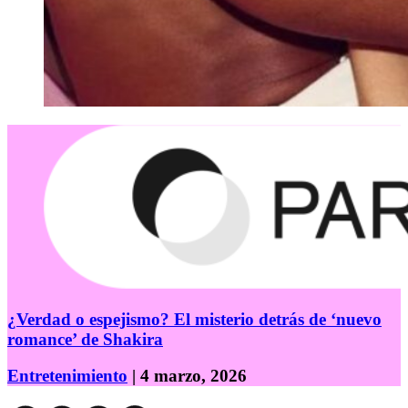
¿Verdad o espejismo? El misterio detrás de ‘nuevo
romance’ de Shakira
Entretenimiento
| 4 marzo, 2026