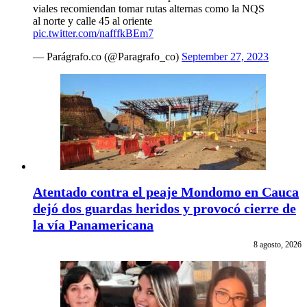
viales recomiendan tomar rutas alternas como la NQS
al norte y calle 45 al oriente
pic.twitter.com/nafffkBEm7
— Parágrafo.co (@Paragrafo_co)
September 27, 2023
Atentado contra el peaje Mondomo en Cauca
dejó dos guardas heridos y provocó cierre de
la vía Panamericana
8 agosto, 2026