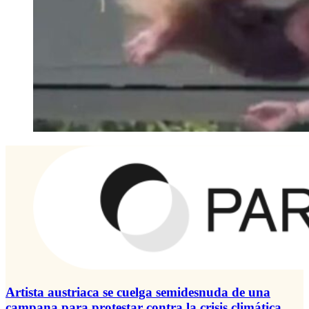
Artista austriaca se cuelga semidesnuda de una
campana para protestar contra la crisis climática