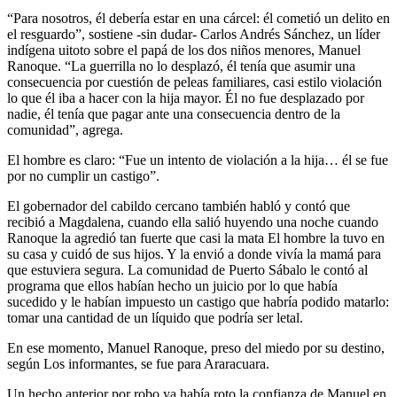
“Para nosotros, él debería estar en una cárcel: él cometió un delito en
el resguardo”, sostiene -sin dudar- Carlos Andrés Sánchez, un líder
indígena uitoto sobre el papá de los dos niños menores, Manuel
Ranoque. “La guerrilla no lo desplazó, él tenía que asumir una
consecuencia por cuestión de peleas familiares, casi estilo violación
lo que él iba a hacer con la hija mayor. Él no fue desplazado por
nadie, él tenía que pagar ante una consecuencia dentro de la
comunidad”, agrega.
El hombre es claro: “Fue un intento de violación a la hija… él se fue
por no cumplir un castigo”.
El gobernador del cabildo cercano también habló y contó que
recibió a Magdalena, cuando ella salió huyendo una noche cuando
Ranoque la agredió tan fuerte que casi la mata El hombre la tuvo en
su casa y cuidó de sus hijos. Y la envió a donde vivía la mamá para
que estuviera segura. La comunidad de Puerto Sábalo le contó al
programa que ellos habían hecho un juicio por lo que había
sucedido y le habían impuesto un castigo que habría podido matarlo:
tomar una cantidad de un líquido que podría ser letal.
En ese momento, Manuel Ranoque, preso del miedo por su destino,
según Los informantes, se fue para Araracuara.
Un hecho anterior por robo ya había roto la confianza de Manuel en