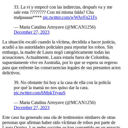
33. La vi y empecé con las indirectas, después va y me
sale esta ???????? Con mi misma falda? Cha
malpaaaaa****
pic.twitter.com/wWAvFn21Fs
— Maria Catalina Arroyave (@MCAN1256)
December 27, 2023
La situación escaló cuando la víctima, decidida a hacer justicia,
acudió a las autoridades policiales para reportar los robos. Sin
embargo, la madre de Laura negó categóricamente todas las
acusaciones. Actualmente, Laura estaría fuera de Colombia,
supuestamente vive en Australia, por lo que se espera su regreso
para que enfrente las consecuencias legales de sus presuntos actos
delictivos.
39. No obstante fui hoy a la casa de ella con la policía
por qué la mamá no nos quiso dar la cara.
pic.twitter.com/hMpkTryauS
— Maria Catalina Arroyave (@MCAN1256)
December 27, 2023
Este caso ha generado una ola de testimonios similares de otras
personas que afirman haber sido víctimas de robos por parte de
Laura Ospina. Las redes sociales se han convertido en un espacio