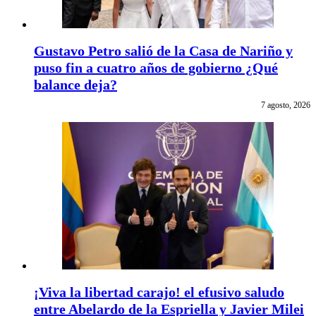
Gustavo Petro salió de la Casa de Nariño y
puso fin a cuatro años de gobierno ¿Qué
balance deja?
7 agosto, 2026
¡Viva la libertad carajo! el efusivo saludo
entre Abelardo de la Espriella y Javier Milei