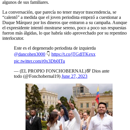
algunos de sus familiares.
La conversación, que parecía no tener mayor trascendencia, se
“calentó” a medida que el joven periodista empezó a cuestionar a
Duque Márquez por los dineros que entraron a su campaña. Aunque
el expresidente intentó mostrarse sereno, poco a poco sus respuestas
fueron más álgidas, lo que habría sido aprovechado por su repentino
interlocutor.
Este es el degenerado periodista de izquierda
@dancohen3000
👇
https://t.co/jTGdlTKexx
pic.twitter.com/r0x3Db0ITu
— (EL PROPIO FONCHOBERNAL)💯 Dios ante
todo (@Fonchobernal19)
June 27, 2023