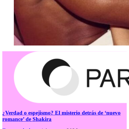
¿Verdad o espejismo? El misterio detrás de ‘nuevo
romance’ de Shakira