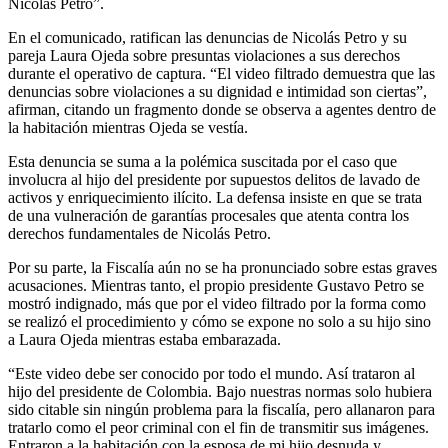
Nicolás Petro”.
En el comunicado, ratifican las denuncias de Nicolás Petro y su
pareja Laura Ojeda sobre presuntas violaciones a sus derechos
durante el operativo de captura. “El video filtrado demuestra que las
denuncias sobre violaciones a su dignidad e intimidad son ciertas”,
afirman, citando un fragmento donde se observa a agentes dentro de
la habitación mientras Ojeda se vestía.
Esta denuncia se suma a la polémica suscitada por el caso que
involucra al hijo del presidente por supuestos delitos de lavado de
activos y enriquecimiento ilícito. La defensa insiste en que se trata
de una vulneración de garantías procesales que atenta contra los
derechos fundamentales de Nicolás Petro.
Por su parte, la Fiscalía aún no se ha pronunciado sobre estas graves
acusaciones. Mientras tanto, el propio presidente Gustavo Petro se
mostró indignado, más que por el video filtrado por la forma como
se realizó el procedimiento y cómo se expone no solo a su hijo sino
a Laura Ojeda mientras estaba embarazada.
“Este video debe ser conocido por todo el mundo. Así trataron al
hijo del presidente de Colombia. Bajo nuestras normas solo hubiera
sido citable sin ningún problema para la fiscalía, pero allanaron para
tratarlo como el peor criminal con el fin de transmitir sus imágenes.
Entraron a la habitación con la esposa de mi hijo desnuda y