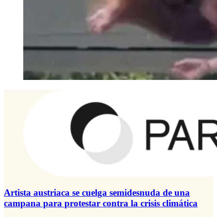
Artista austriaca se cuelga semidesnuda de una
campana para protestar contra la crisis climática