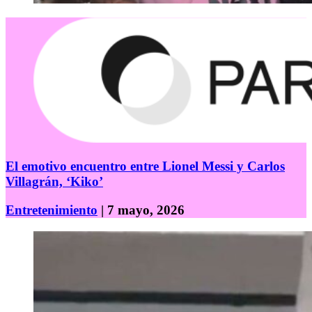
El emotivo encuentro entre Lionel Messi y Carlos
Villagrán, ‘Kiko’
Entretenimiento
| 7 mayo, 2026