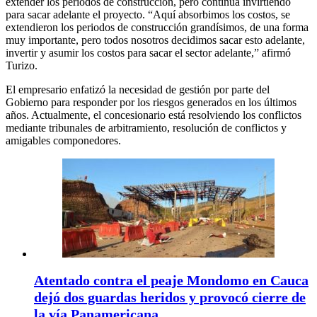
extender los periodos de construcción, pero continúa invirtiendo
para sacar adelante el proyecto. “Aquí absorbimos los costos, se
extendieron los periodos de construcción grandísimos, de una forma
muy importante, pero todos nosotros decidimos sacar esto adelante,
invertir y asumir los costos para sacar el sector adelante,” afirmó
Turizo.
El empresario enfatizó la necesidad de gestión por parte del
Gobierno para responder por los riesgos generados en los últimos
años. Actualmente, el concesionario está resolviendo los conflictos
mediante tribunales de arbitramiento, resolución de conflictos y
amigables componedores.
Atentado contra el peaje Mondomo en Cauca
dejó dos guardas heridos y provocó cierre de
la vía Panamericana