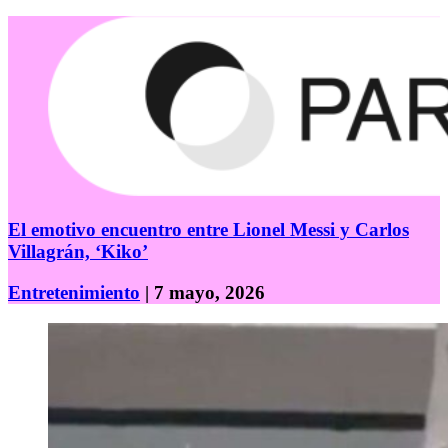
El emotivo encuentro entre Lionel Messi y Carlos
Villagrán, ‘Kiko’
Entretenimiento
| 7 mayo, 2026