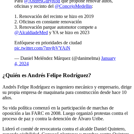
Para
@AndresGuryRod
que propone renovar autos,
oficinas y recinto del
@ConcejoMedellin
:
1. Renovación del recinto se hizo en 2019
2. Oficinas en constante renovación
3. Renovación parque automotor compete a
@AlcaldiadeMed
y YA se hizo en 2023
Enfóquese en prioridades de ciudad
pic.twitter.com/7mvjbVYAiN
— Daniel Meléndez Márquez (@danimelma)
January
4, 2024
¿Quién es Andrés Felipe Rodríguez?
Andrés Felipe Rodríguez es ingeniero mecánico y empresario, dirige
su propia empresa de maquinaria para construcción desde hace 10
años.
Su vida política comenzó en la participación de marchas de
oposición a las FARC en 2008. Luego organizó protestas contra el
proceso de paz y contra la detención de Álvaro Uribe.
Lideró el comité de revocatoria contra el alcalde Daniel Quintero,