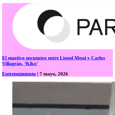
El emotivo encuentro entre Lionel Messi y Carlos
Villagrán, ‘Kiko’
Entretenimiento
| 7 mayo, 2026