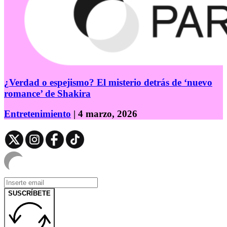
¿Verdad o espejismo? El misterio detrás de ‘nuevo
romance’ de Shakira
Entretenimiento
| 4 marzo, 2026
SUSCRÍBETE