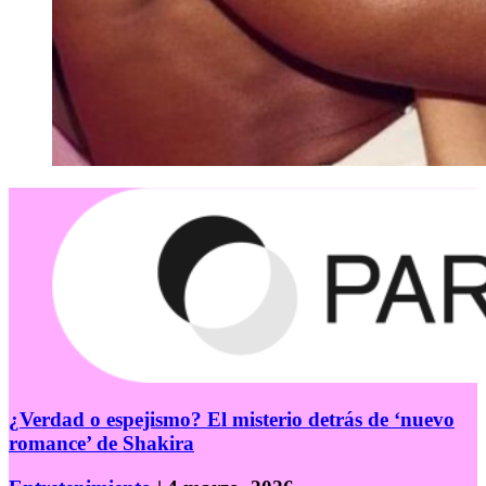
¿Verdad o espejismo? El misterio detrás de ‘nuevo
romance’ de Shakira