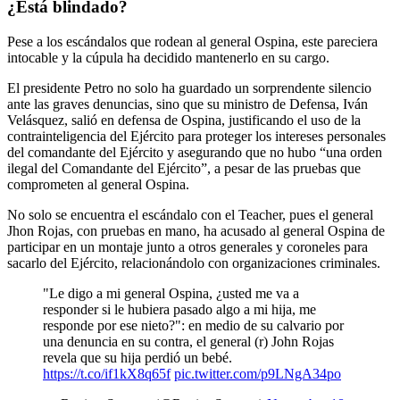
¿Está blindado?
Pese a los escándalos que rodean al general Ospina, este pareciera
intocable y la cúpula ha decidido mantenerlo en su cargo.
El presidente Petro no solo ha guardado un sorprendente silencio
ante las graves denuncias, sino que su ministro de Defensa, Iván
Velásquez, salió en defensa de Ospina, justificando el uso de la
contrainteligencia del Ejército para proteger los intereses personales
del comandante del Ejército y asegurando que no hubo “una orden
ilegal del Comandante del Ejército”, a pesar de las pruebas que
comprometen al general Ospina.
No solo se encuentra el escándalo con el Teacher, pues el general
Jhon Rojas, con pruebas en mano, ha acusado al general Ospina de
participar en un montaje junto a otros generales y coroneles para
sacarlo del Ejército, relacionándolo con organizaciones criminales.
"Le digo a mi general Ospina, ¿usted me va a
responder si le hubiera pasado algo a mi hija, me
responde por ese nieto?": en medio de su calvario por
una denuncia en su contra, el general (r) John Rojas
revela que su hija perdió un bebé.
https://t.co/if1kX8q65f
pic.twitter.com/p9LNgA34po