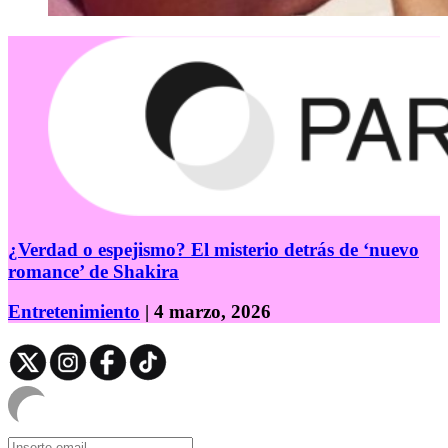
¿Verdad o espejismo? El misterio detrás de ‘nuevo
romance’ de Shakira
Entretenimiento
| 4 marzo, 2026