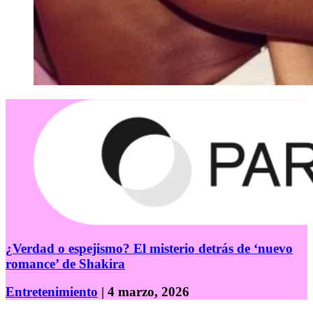
¿Verdad o espejismo? El misterio detrás de ‘nuevo
romance’ de Shakira
Entretenimiento
| 4 marzo, 2026