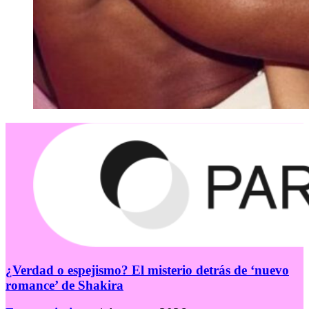
¿Verdad o espejismo? El misterio detrás de ‘nuevo
romance’ de Shakira