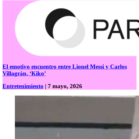
El emotivo encuentro entre Lionel Messi y Carlos
Villagrán, ‘Kiko’
Entretenimiento
| 7 mayo, 2026