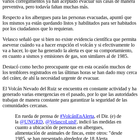
varios corregimientos ya han aceptado evacuar sus casas de manera
preventiva, pero todavía faltan muchas más.
Respecto a los albergues para las personas evacuadas, apuntó que
los mismos ya están quedando listos y habilitados para ser habitados
por los ciudadanos que lo requieran.
Velasco señaló que si bien no existe evidencia científica que permita
aseverar cuándo va a hacer erupción el volcán y si efectivamente lo
va a hacer, lo que ha generado la alerta es que su comportamiento,
en cuanto a sismos y emisiones de gas, son similares al de 1985.
Destacó como hecho preocupante que en esta ocasión muchos de
los temblores registrados en las últimas horas se han dado muy cerca
del cráter, de ahí la necesidad urgente de evacuar.
El Volcán Nevado del Ruiz se encuentra en constante actividad y ha
generado varias emergencias en el pasado, por lo que las autoridades
trabajan de manera constante para garantizar la seguridad de las
comunidades cercanas.
En rueda de prensa de
#VolcánEnAlerta
, el Dir. (e) de
la
@UNGRD
,
@VelascoLuisF
, indicó las medidas en
cuanto a ubicación de personas en albergues,
alimentación de animales de fincas, entre otros: "desde
1985, se han presentado alrededor de 18 Alerta