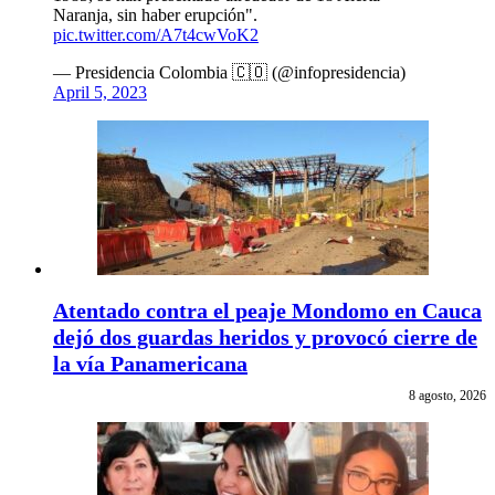
Naranja, sin haber erupción".
pic.twitter.com/A7t4cwVoK2
— Presidencia Colombia 🇨🇴 (@infopresidencia)
April 5, 2023
Atentado contra el peaje Mondomo en Cauca
dejó dos guardas heridos y provocó cierre de
la vía Panamericana
8 agosto, 2026