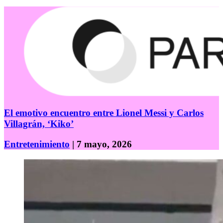
El emotivo encuentro entre Lionel Messi y Carlos
Villagrán, ‘Kiko’
Entretenimiento
| 7 mayo, 2026