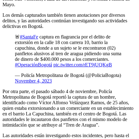
Mayo.
Los demás capturados también tienen anotaciones por diversos
delitos, y las autoridades continúan investigando sus actividades
delictivas en Bogotá.
🚨
#SantaFe
captura en flagrancia por el delito de
extorsión en la calle 18 con carrera 10, barrio la
capuchina, donde a un sujeto se le encontraron (02)
panfletos alusivos al tren de aragua pidiendo una suma
de dinero de $400.000 pesos a los comerciantes.
#OperaciónBogotá
pic.twitter.com/rET9jUQKgB
— Policía Metropolitana de Bogotá (@PoliciaBogota)
November 4, 2023
Por otra parte, el pasado sábado 4 de noviembre, Policía
Metropolitana de Bogotá reportó la captura de un hombre,
identificado como Víctor Alfonso Velázquez Ramos, de 25 años,
quien estaba extorsionando a un comerciante en un establecimiento
en el barrio La Capuchina, también en el centro de Bogotá. Las
autoridades le incautaron dos panfletos con el mismo modelo de
intimidación que se atribuye al “Tren de Aragua”.
Las autoridades están investigando estos incidentes, pero hasta el