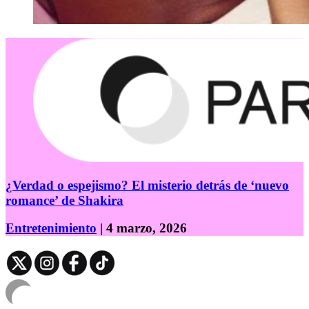
¿Verdad o espejismo? El misterio detrás de ‘nuevo
romance’ de Shakira
Entretenimiento
| 4 marzo, 2026