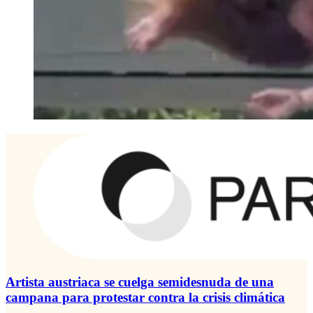
Artista austriaca se cuelga semidesnuda de una
campana para protestar contra la crisis climática