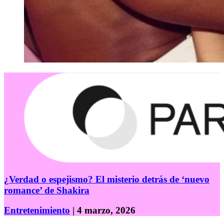
¿Verdad o espejismo? El misterio detrás de ‘nuevo
romance’ de Shakira
Entretenimiento
| 4 marzo, 2026