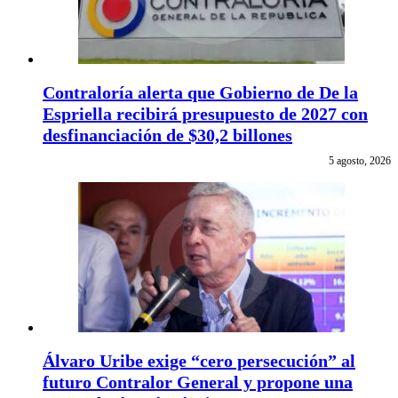
Contraloría alerta que Gobierno de De la
Espriella recibirá presupuesto de 2027 con
desfinanciación de $30,2 billones
5 agosto, 2026
Álvaro Uribe exige “cero persecución” al
futuro Contralor General y propone una