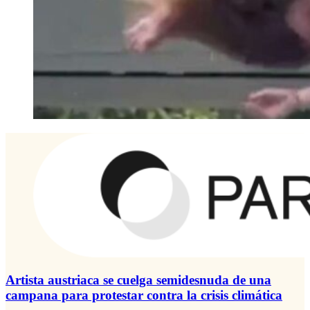
Artista austriaca se cuelga semidesnuda de una
campana para protestar contra la crisis climática