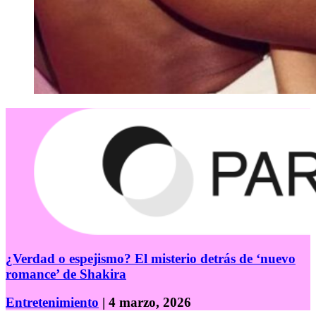
¿Verdad o espejismo? El misterio detrás de ‘nuevo
romance’ de Shakira
Entretenimiento
| 4 marzo, 2026