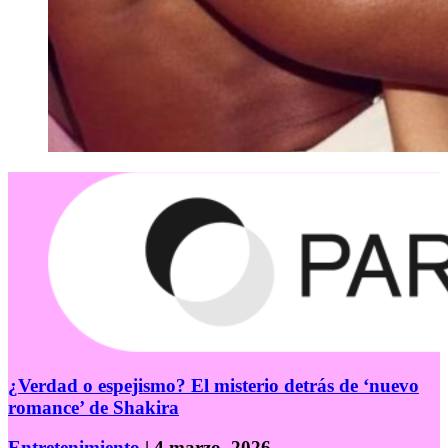
¿Verdad o espejismo? El misterio detrás de ‘nuevo
romance’ de Shakira
Entretenimiento
| 4 marzo, 2026