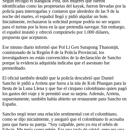
Según recogió el Bangkok Post, dos mujeres que fueron
identificadas como las propietarias del kayak, fueron llevadas por la
policía para interrogarlas y contaron que alrededor de las 9 de la
noche del martes, el español llegó y pidió alquilar un bote.
Inicialmente, rechazaron la solicitud porque podría no ser seguro
para el turista por la hora en la que pretendía navegar. Sin embargo,
el español insistió y ofreció comprárselo por 1.000 dólares,
propuesta que aceptaron.
Ese mismo diario informó que Pol Lt Gen Surapong Thanomjit,
comisionado de la Región 8 de la Policía Provincial, los
investigadores no están convencidos de la declaración de Sancho
porque la evidencia adquirida indicaba que el asesinato fue
premeditado.
El oficial también detalló que la policía descubrió que Daniel
Sancho le pidió a Arrieta que fuera a la isla de Koh Phangan para la
fiesta de la Luna Llena y que fue el cirujano colombiano quien pagó
los gastos del viaje y le permitió usar su tarjeta. Además, Arrieta,
supuestamente, también había abierto un restaurante para Sancho en
España.
Sancho negó tener una relación sentimental con el colombiano,
como se dijo inicialmente, y aseguró que el colombiano lo acosaba
para que fuera su pareja. “Soy culpable, pero yo era el rehén de
Edwin. Me tenía como rehén. Era una jaula de cristal, pero era una