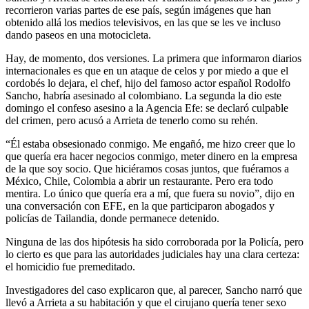
recorrieron varias partes de ese país, según imágenes que han
obtenido allá los medios televisivos, en las que se les ve incluso
dando paseos en una motocicleta.
Hay, de momento, dos versiones. La primera que informaron diarios
internacionales es que en un ataque de celos y por miedo a que el
cordobés lo dejara, el chef, hijo del famoso actor español Rodolfo
Sancho, habría asesinado al colombiano. La segunda la dio este
domingo el confeso asesino a la Agencia Efe: se declaró culpable
del crimen, pero acusó a Arrieta de tenerlo como su rehén.
“Él estaba obsesionado conmigo. Me engañó, me hizo creer que lo
que quería era hacer negocios conmigo, meter dinero en la empresa
de la que soy socio. Que hiciéramos cosas juntos, que fuéramos a
México, Chile, Colombia a abrir un restaurante. Pero era todo
mentira. Lo único que quería era a mí, que fuera su novio”, dijo en
una conversación con EFE, en la que participaron abogados y
policías de Tailandia, donde permanece detenido.
Ninguna de las dos hipótesis ha sido corroborada por la Policía, pero
lo cierto es que para las autoridades judiciales hay una clara certeza:
el homicidio fue premeditado.
Investigadores del caso explicaron que, al parecer, Sancho narró que
llevó a Arrieta a su habitación y que el cirujano quería tener sexo