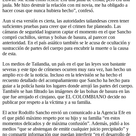
jaula. Me hizo destruir la relación con mi novia, me ha obligado a
hacer cosas que nunca hubiera hecho”, confesó.
Aun si esa versión es cierta, las autoridades tailandesas creen tener
suficientes pruebas para creer que el crimen fue planeado. Las
cámaras de seguridad lograron captar el momento en el que Sancho
compró cuchillos, sierras y bolsas de basura, al parecer con
anterioridad. En el país asiático también se le acusa de ocultación y
sustracción de partes del cuerpo para encubrir la muerte o la causa
de esta.
Los medios de Tailandia, un país en el que las leyes son bastante
severas y este tipo de crímenes ocurren muy rara vez, han hecho un
amplio eco de la noticia. Incluso en la televisión se ha hecho el
recuento detallado del acompañamiento que Sancho ha hecho para
guiar a la policía hasta los lugares donde arrojó las partes del cuerpo.
También se han filtrado las imágenes de las bolsas de basura en las
que fue arrojado el cirujano, que EL COLOMBIANO decide no
publicar por respeto a la víctima y a su familia.
El actor Rodolfo Sancho envió un comunicado a la Agencia Efe en
el que pidió máximo respeto por su hijo y su familia “en estos
momentos delicados y de máxima confusión”. Además, pidió a los
medios “que se abstengan de emitir cualquier juicio precipitado” y
no compartir información que puedan interferir “en el desarrollo de