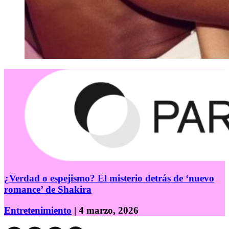
¿Verdad o espejismo? El misterio detrás de ‘nuevo
romance’ de Shakira
Entretenimiento
| 4 marzo, 2026