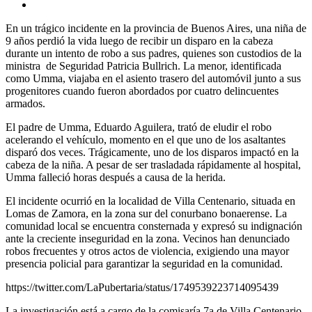
En un trágico incidente en la provincia de Buenos Aires, una niña de
9 años perdió la vida luego de recibir un disparo en la cabeza
durante un intento de robo a sus padres, quienes son custodios de la
ministra de Seguridad Patricia Bullrich. La menor, identificada
como Umma, viajaba en el asiento trasero del automóvil junto a sus
progenitores cuando fueron abordados por cuatro delincuentes
armados.
El padre de Umma, Eduardo Aguilera, trató de eludir el robo
acelerando el vehículo, momento en el que uno de los asaltantes
disparó dos veces. Trágicamente, uno de los disparos impactó en la
cabeza de la niña. A pesar de ser trasladada rápidamente al hospital,
Umma falleció horas después a causa de la herida.
El incidente ocurrió en la localidad de Villa Centenario, situada en
Lomas de Zamora, en la zona sur del conurbano bonaerense. La
comunidad local se encuentra consternada y expresó su indignación
ante la creciente inseguridad en la zona. Vecinos han denunciado
robos frecuentes y otros actos de violencia, exigiendo una mayor
presencia policial para garantizar la seguridad en la comunidad.
https://twitter.com/LaPubertaria/status/1749539223714095439
La investigación está a cargo de la comisaría 7a de Villa Centenario