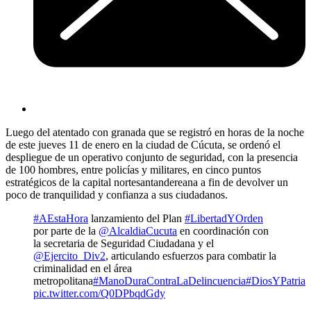
Luego del atentado con granada que se registró en horas de la noche
de este jueves 11 de enero en la ciudad de Cúcuta, se ordenó el
despliegue de un operativo conjunto de seguridad, con la presencia
de 100 hombres, entre policías y militares, en cinco puntos
estratégicos de la capital nortesantandereana a fin de devolver un
poco de tranquilidad y confianza a sus ciudadanos.
#AEstaHora
lanzamiento del Plan
#LibertadYOrden
por parte de la
@AlcaldiaCucuta
en coordinación con
la secretaria de Seguridad Ciudadana y el
@Ejercito_Div2
, articulando esfuerzos para combatir la
criminalidad en el área
metropolitana
#ManoDuraContraLaDelincuencia
#DiosYPatria
pic.twitter.com/Q0DPbqdGdy