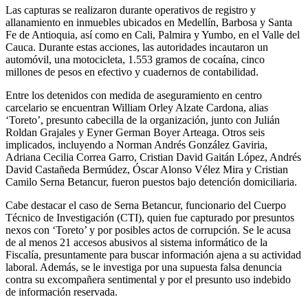
Las capturas se realizaron durante operativos de registro y
allanamiento en inmuebles ubicados en Medellín, Barbosa y Santa
Fe de Antioquia, así como en Cali, Palmira y Yumbo, en el Valle del
Cauca. Durante estas acciones, las autoridades incautaron un
automóvil, una motocicleta, 1.553 gramos de cocaína, cinco
millones de pesos en efectivo y cuadernos de contabilidad.
Entre los detenidos con medida de aseguramiento en centro
carcelario se encuentran William Orley Alzate Cardona, alias
‘Toreto’, presunto cabecilla de la organización, junto con Julián
Roldan Grajales y Eyner German Boyer Arteaga. Otros seis
implicados, incluyendo a Norman Andrés González Gaviria,
Adriana Cecilia Correa Garro, Cristian David Gaitán López, Andrés
David Castañeda Bermúdez, Óscar Alonso Vélez Mira y Cristian
Camilo Serna Betancur, fueron puestos bajo detención domiciliaria.
Cabe destacar el caso de Serna Betancur, funcionario del Cuerpo
Técnico de Investigación (CTI), quien fue capturado por presuntos
nexos con ‘Toreto’ y por posibles actos de corrupción. Se le acusa
de al menos 21 accesos abusivos al sistema informático de la
Fiscalía, presuntamente para buscar información ajena a su actividad
laboral. Además, se le investiga por una supuesta falsa denuncia
contra su excompañera sentimental y por el presunto uso indebido
de información reservada.