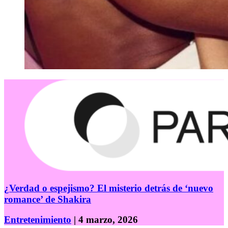
¿Verdad o espejismo? El misterio detrás de ‘nuevo
romance’ de Shakira
Entretenimiento
| 4 marzo, 2026