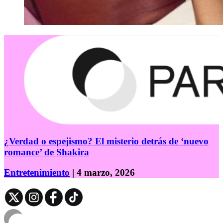
¿Verdad o espejismo? El misterio detrás de ‘nuevo
romance’ de Shakira
Entretenimiento
| 4 marzo, 2026