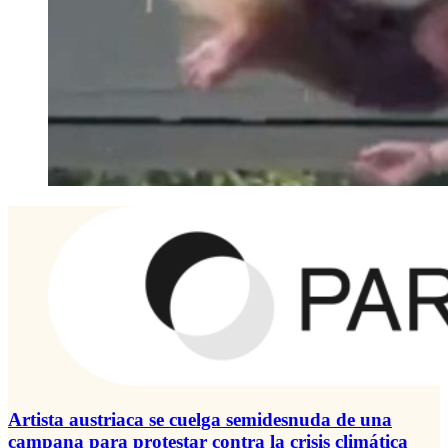
Artista austriaca se cuelga semidesnuda de una
campana para protestar contra la crisis climática