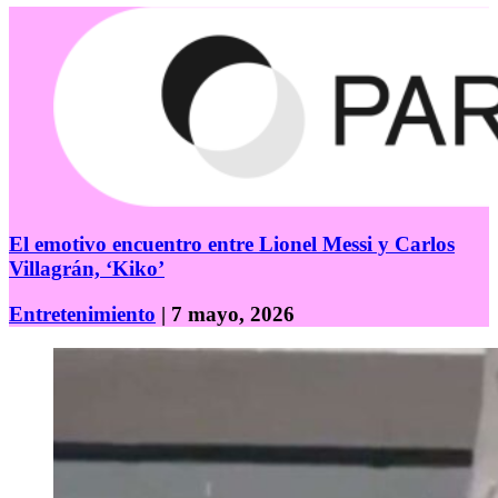
El emotivo encuentro entre Lionel Messi y Carlos
Villagrán, ‘Kiko’
Entretenimiento
| 7 mayo, 2026