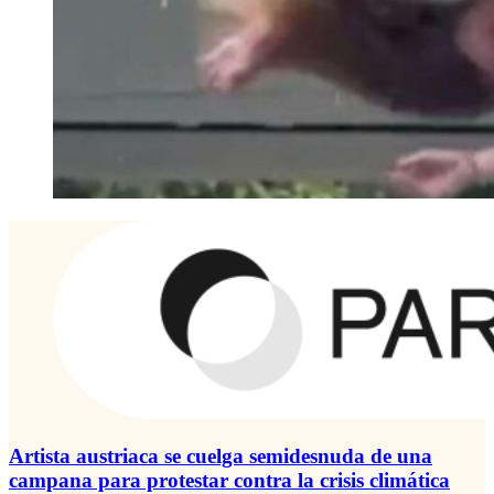
Artista austriaca se cuelga semidesnuda de una
campana para protestar contra la crisis climática