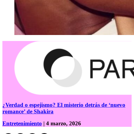
¿Verdad o espejismo? El misterio detrás de ‘nuevo
romance’ de Shakira
Entretenimiento
| 4 marzo, 2026