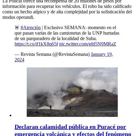
La Policía ofrece una recompensa de 20 millones de pesos por
información para recuperar los vehículos. El robo ha sido calificado
como un hecho atípico y de alta complejidad por la sofisticación del
modus operandi.
🚨
#Atención
| Exclusivo SEMANA: momento en el
que pasan varias de las camionetas de la UNP hurtadas
de un parqueadero de la localidad de Suba.
https://t.co/if1kX8q65f
pic.twitter.com/gfd5N9MRaZ
— Revista Semana (@RevistaSemana)
January 19,
2024
Declaran calamidad pública en Puracé por
emergencia volcánica y efectos del fenómeno