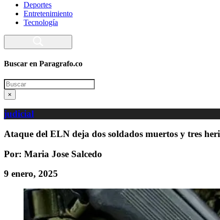
Deportes
Entretenimiento
Tecnología
Buscar en Paragrafo.co
Search
×
judicial
Ataque del ELN deja dos soldados muertos y tres her
Por: Maria Jose Salcedo
9 enero, 2025