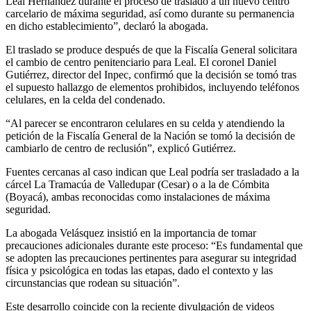
Leal Hernández durante el proceso de traslado a un nuevo centro
carcelario de máxima seguridad, así como durante su permanencia
en dicho establecimiento”, declaró la abogada.
El traslado se produce después de que la Fiscalía General solicitara
el cambio de centro penitenciario para Leal. El coronel Daniel
Gutiérrez, director del Inpec, confirmó que la decisión se tomó tras
el supuesto hallazgo de elementos prohibidos, incluyendo teléfonos
celulares, en la celda del condenado.
“Al parecer se encontraron celulares en su celda y atendiendo la
petición de la Fiscalía General de la Nación se tomó la decisión de
cambiarlo de centro de reclusión”, explicó Gutiérrez.
Fuentes cercanas al caso indican que Leal podría ser trasladado a la
cárcel La Tramacúa de Valledupar (Cesar) o a la de Cómbita
(Boyacá), ambas reconocidas como instalaciones de máxima
seguridad.
La abogada Velásquez insistió en la importancia de tomar
precauciones adicionales durante este proceso: “Es fundamental que
se adopten las precauciones pertinentes para asegurar su integridad
física y psicológica en todas las etapas, dado el contexto y las
circunstancias que rodean su situación”.
Este desarrollo coincide con la reciente divulgación de videos