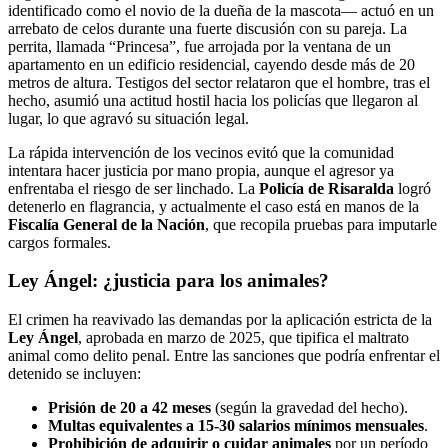
identificado como el novio de la dueña de la mascota— actuó en un
arrebato de celos durante una fuerte discusión con su pareja. La
perrita, llamada “Princesa”, fue arrojada por la ventana de un
apartamento en un edificio residencial, cayendo desde más de 20
metros de altura. Testigos del sector relataron que el hombre, tras el
hecho, asumió una actitud hostil hacia los policías que llegaron al
lugar, lo que agravó su situación legal.
La rápida intervención de los vecinos evitó que la comunidad
intentara hacer justicia por mano propia, aunque el agresor ya
enfrentaba el riesgo de ser linchado. La
Policía de Risaralda
logró
detenerlo en flagrancia, y actualmente el caso está en manos de la
Fiscalía General de la Nación
, que recopila pruebas para imputarle
cargos formales.
Ley Ángel: ¿justicia para los animales?
El crimen ha reavivado las demandas por la aplicación estricta de la
Ley Ángel
, aprobada en marzo de 2025, que tipifica el maltrato
animal como delito penal. Entre las sanciones que podría enfrentar el
detenido se incluyen:
Prisión de 20 a 42 meses
(según la gravedad del hecho).
Multas equivalentes a 15-30 salarios mínimos mensuales
.
Prohibición de adquirir o cuidar animales
por un período