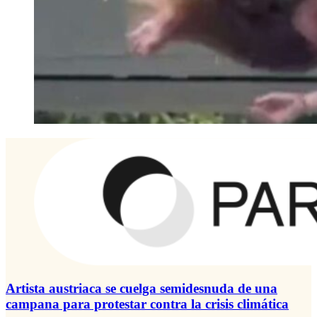
Artista austriaca se cuelga semidesnuda de una
campana para protestar contra la crisis climática