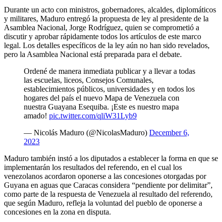
Durante un acto con ministros, gobernadores, alcaldes, diplomáticos
y militares, Maduro entregó la propuesta de ley al presidente de la
Asamblea Nacional, Jorge Rodríguez, quien se comprometió a
discutir y aprobar rápidamente todos los artículos de este marco
legal. Los detalles específicos de la ley aún no han sido revelados,
pero la Asamblea Nacional está preparada para el debate.
Ordené de manera inmediata publicar y a llevar a todas
las escuelas, liceos, Consejos Comunales,
establecimientos públicos, universidades y en todos los
hogares del país el nuevo Mapa de Venezuela con
nuestra Guayana Esequiba. ¡Este es nuestro mapa
amado!
pic.twitter.com/qliW31Lyb9
— Nicolás Maduro (@NicolasMaduro)
December 6,
2023
Maduro también instó a los diputados a establecer la forma en que se
implementarán los resultados del referendo, en el cual los
venezolanos acordaron oponerse a las concesiones otorgadas por
Guyana en aguas que Caracas considera “pendiente por delimitar”,
como parte de la respuesta de Venezuela al resultado del referendo,
que según Maduro, refleja la voluntad del pueblo de oponerse a
concesiones en la zona en disputa.