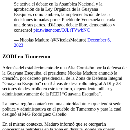
Se activa el debate en la Asamblea Nacional y la
aprobación de la Ley Orgánica de la Guayana
Esequiba, como también, la implementación de las 5
decisiones tomadas por el Pueblo de Venezuela en cada
una de sus partes. ¡Diálogo, debate libre, democrático y
consenso!
pic.twitter.com/QJLrTVwbNC
— Nicolás Maduro (@NicolasMaduro)
December 6,
2023
ZODI en Tumeremo
Además del establecimiento de una Alta Comisión por la defensa de
la Guayana Esequiba, el presidente Nicolás Maduro anunció la
creación, por decreto presidencial, de la Zona de Defensa Integral
“Guayana Esequiba” con 3 áreas de desarrollo integral ADI y 28
sectores de desarrollo en este territorio, dependiente militar y
administrativamente de la REDI “Guayana Esequiba”.
La nueva región contará con una autoridad única que tendrá sede
política y administrativa en el pueblo de Tumeremo y para la cual
designó al M/G Rodríguez Cabello.
En el mismo contexto, Maduro informó que se otorgarán
concesiones petroleras en la zona en disputa, donde ya operan