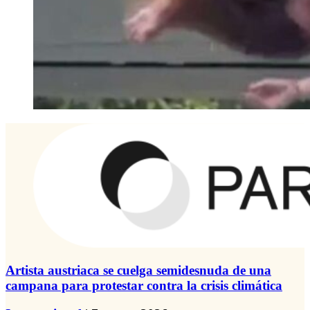
Artista austriaca se cuelga semidesnuda de una
campana para protestar contra la crisis climática