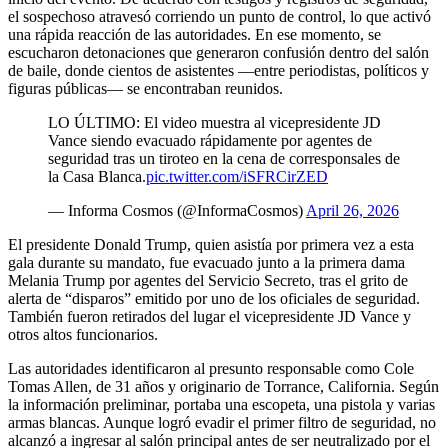
el sospechoso atravesó corriendo un punto de control, lo que activó
una rápida reacción de las autoridades. En ese momento, se
escucharon detonaciones que generaron confusión dentro del salón
de baile, donde cientos de asistentes —entre periodistas, políticos y
figuras públicas— se encontraban reunidos.
LO ÚLTIMO: El video muestra al vicepresidente JD
Vance siendo evacuado rápidamente por agentes de
seguridad tras un tiroteo en la cena de corresponsales de
la Casa Blanca.
pic.twitter.com/iSFRCirZED
— Informa Cosmos (@InformaCosmos)
April 26, 2026
El presidente Donald Trump, quien asistía por primera vez a esta
gala durante su mandato, fue evacuado junto a la primera dama
Melania Trump por agentes del Servicio Secreto, tras el grito de
alerta de “disparos” emitido por uno de los oficiales de seguridad.
También fueron retirados del lugar el vicepresidente JD Vance y
otros altos funcionarios.
Las autoridades identificaron al presunto responsable como Cole
Tomas Allen, de 31 años y originario de Torrance, California. Según
la información preliminar, portaba una escopeta, una pistola y varias
armas blancas. Aunque logró evadir el primer filtro de seguridad, no
alcanzó a ingresar al salón principal antes de ser neutralizado por el