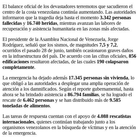
El balance oficial de los devastadores terremotos que sacudieron el
centro de la costa venezolana continúa aumentando. Las autoridades
informaron que la tragedia deja hasta el momento
3.342 personas
fallecidas
y
16.740 heridas
, mientras avanzan las labores de
recuperación y asistencia humanitaria en las zonas más afectadas.
El presidente de la Asamblea Nacional de Venezuela, Jorge
Rodríguez, señaló que los sismos, de magnitudes
7,5 y 7,2
,
ocurridos el pasado 28 de junio, también ocasionaron graves daños
en la infraestructura del país. De acuerdo con las cifras oficiales,
856
edificaciones
resultaron afectadas, de las cuales
190 colapsaron
completamente
.
La emergencia ha dejado además
17.345 personas sin vivienda
, lo
que obligó a las autoridades a desplegar una amplia operación de
atención a los damnificados. Según el reporte gubernamental, hasta
ahora se ha brindado asistencia a
86.794 familias
, se ha logrado el
rescate de
6.462 personas
y se han distribuido más de
9.585
toneladas de alimentos
.
Las tareas de respuesta cuentan con el apoyo de
4.088 rescatistas
internacionales
, quienes continúan trabajando junto a los
organismos venezolanos en la búsqueda de víctimas y en la atención
de la emergencia.