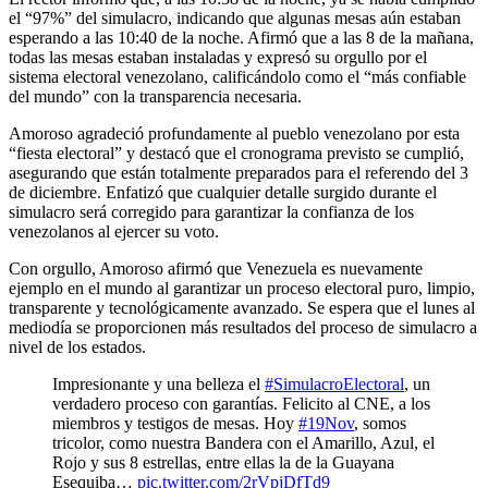
el “97%” del simulacro, indicando que algunas mesas aún estaban
esperando a las 10:40 de la noche. Afirmó que a las 8 de la mañana,
todas las mesas estaban instaladas y expresó su orgullo por el
sistema electoral venezolano, calificándolo como el “más confiable
del mundo” con la transparencia necesaria.
Amoroso agradeció profundamente al pueblo venezolano por esta
“fiesta electoral” y destacó que el cronograma previsto se cumplió,
asegurando que están totalmente preparados para el referendo del 3
de diciembre. Enfatizó que cualquier detalle surgido durante el
simulacro será corregido para garantizar la confianza de los
venezolanos al ejercer su voto.
Con orgullo, Amoroso afirmó que Venezuela es nuevamente
ejemplo en el mundo al garantizar un proceso electoral puro, limpio,
transparente y tecnológicamente avanzado. Se espera que el lunes al
mediodía se proporcionen más resultados del proceso de simulacro a
nivel de los estados.
Impresionante y una belleza el
#SimulacroElectoral
, un
verdadero proceso con garantías. Felicito al CNE, a los
miembros y testigos de mesas. Hoy
#19Nov
, somos
tricolor, como nuestra Bandera con el Amarillo, Azul, el
Rojo y sus 8 estrellas, entre ellas la de la Guayana
Esequiba…
pic.twitter.com/2rVpjDfTd9